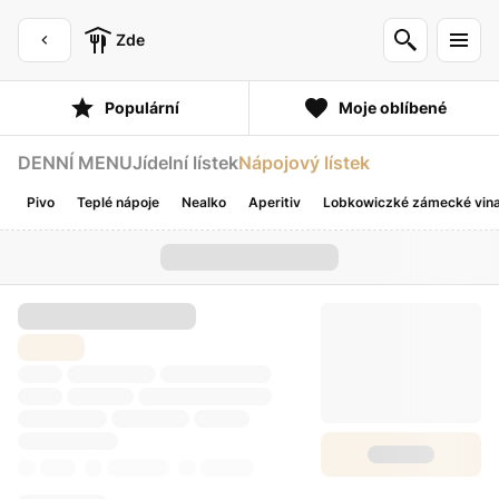
Zde
Populární
Moje oblíbené
DENNÍ MENU
Jídelní lístek
Nápojový lístek
Pivo
Teplé nápoje
Nealko
Aperitiv
Lobkowiczké zámecké vinař